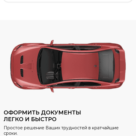
автоматически проверяем его при расчете.
Если в аварии пострадал дорогой
автомобиль или имущество третьих лиц,
базовый лимит страховки ОСАГО может не
покрыть расходы. В таких случаях
расширенное ОСАГО поможет избежать
финансовых проблем.
ОФОРМИТЬ ДОКУМЕНТЫ
ЛЕГКО И БЫСТРО
Простое решение Ваших трудностей в кратчайшие
сроки.