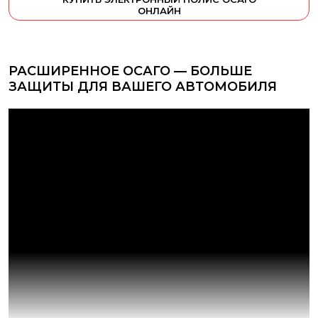
ОНЛАЙН
РАСШИРЕННОЕ ОСАГО — БОЛЬШЕ
ЗАЩИТЫ ДЛЯ ВАШЕГО АВТОМОБИЛЯ
Расширенное ОСАГО
— это добровольное страхование,
дополняющее обязательную автогражданскую
ответственность и увеличивающее лимиты выплат
пострадавшим в случае ДТП. Такой полис страхования
покроет расходы, которые превышают лимиты
стандартного полиса, — вы избежите серьезных трат,
даже если ущерб третьих лиц будет значительным.
Если вы ищете, где купить расширенное ОСАГО, вы
попали по адресу. Мы поможем найти оптимальные
предложения, рассчитать стоимость расширенной
страховки на автомобиль и оформить полис страховки
самостоятельно — не выходя из дома.
Что включает в себя