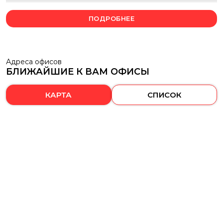
расширенное ОСАГО
ПОДРОБНЕЕ
В отличие от базового ОСАГО, расширенная страховка
позволяет:
увеличить лимит возмещения до 3 млн рублей;
Адреса офисов
БЛИЖАЙШИЕ К ВАМ ОФИСЫ
выбрать тип транспорта: легковой автомобиль,
мотоцикл, коммерческий транспорт;
КАРТА
СПИСОК
учесть мощность двигателя и другие параметры;
учесть количество водителей (без ограничений или
ограниченное число лиц);
быстро получить возмещение пострадавшим в
случае серьёзной аварии;
оформить электронный полис страхования — без
поездок и лишних действий.
Как оформить полис:
пошаговая инструкция