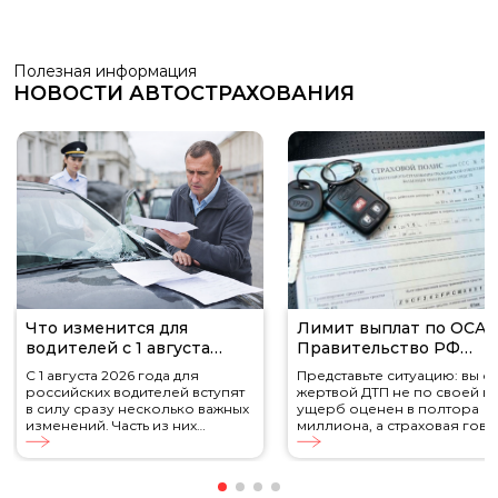
Полезная информация
НОВОСТИ АВТОСТРАХОВАНИЯ
Что изменится для
Лимит выплат по ОСАГ
водителей с 1 августа
Правительство РФ
2026 года
одобрило увеличение д
С 1 августа 2026 года для
Представьте ситуацию: вы с
миллионов рублей
российских водителей вступят
жертвой ДТП не по своей ви
в силу сразу несколько важных
ущерб оценен в полтора
изменений. Часть из них
миллиона, а страховая гов
касается обязательного
— выплатим только 400 тыся
страхования ОСАГО, другие
Знакомо? С 2026 года эта
затрагивают водительские
несправедливость уходит в
удостоверения, стоимость
прошлое. Правительство Р