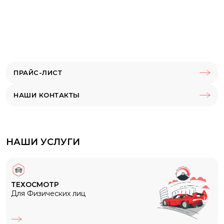
Вы можете сделать это полностью онлайн, без очередей:
Заполните данные: ТС, тип, мощность, регион
регистрации, удостоверение и паспорт страхователя.
Укажите водительское удостоверение.
ПРАЙС-ЛИСТ
Выберите страховую компанию (страховщик).
НАШИ КОНТАКТЫ
Используйте наш калькулятор, чтобы узнать точную
стоимость и сделать расчет на основе региона,
двигателя и стажа.
Оплатите — и в течение нескольких дней получите
НАШИ УСЛУГИ
полис страхования на email или в личном кабинете.
Преимущества покупки у нас
Возможность сделать всё онлайн, без визита в офис.
ТЕХОСМОТР
Для Физических лиц
Только проверенные компании, входящие в РСА.
Учитываем КБМ и даём скидку при его наличии.