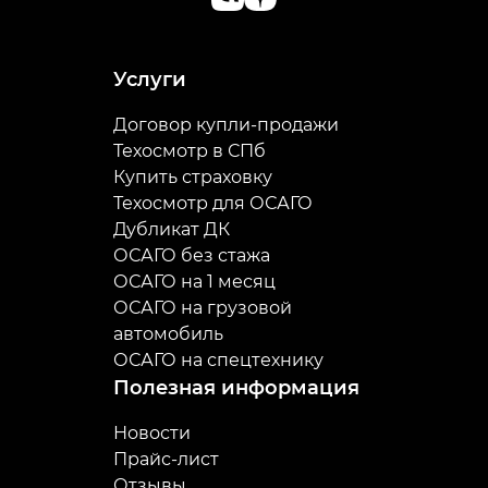
Исправность электроники
: проводится
компьютерная диагностика автомобиля.
Мероприятие востребовано для машин,
Услуги
оснащенных ЭБУ.
Покрышки
: новые правила техосмотра
Договор купли-продажи
предписывают использование одинаковых
Техосмотр в СПб
колес. Отличия в размерности или рисунке
Купить страховку
протектора недопустимы.
Техосмотр для ОСАГО
Дубликат ДК
ОСАГО без стажа
ОСАГО на 1 месяц
ОСАГО на грузовой
автомобиль
ОСАГО на спецтехнику
Полезная информация
Новости
Прайс-лист
Отзывы