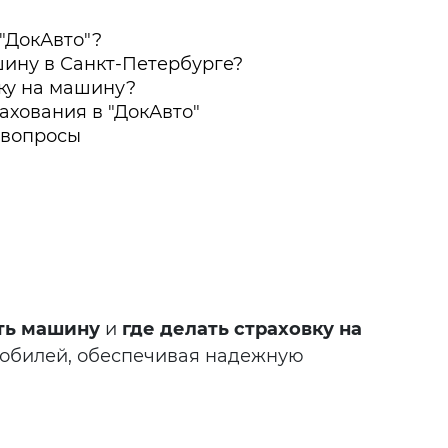
"ДокАвто"?
шину в Санкт-Петербурге?
вку на машину?
хования в "ДокАвто"
 вопросы
ать машину
и
где делать страховку на
омобилей, обеспечивая надежную