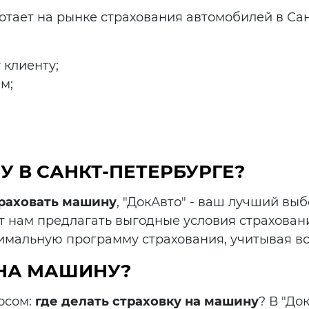
ботает на рынке страхования автомобилей в С
клиенту;
м;
У В САНКТ-ПЕТЕРБУРГЕ?
траховать машину
, "ДокАвто" - ваш лучший вы
т нам предлагать выгодные условия страхован
имальную программу страхования, учитывая вс
 НА МАШИНУ?
осом:
где делать страховку на машину
? В "До