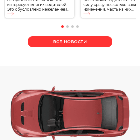
интересует многих водителей.
силу сразу несколько важн
Это обусловлено нежеланием
изменений. Часть из них
проходить государственную
касается обязательного
проверку, а также отсутствием
страхования ОСАГО, другие
уверенности в исправности
затрагивают водительские
автомобиля. Сегодня мы
удостоверения, стоимость
поговорим об особенностях
автомобилей, автокредитов
автострахования без
обслуживания транспорта.
ВСЕ НОВОСТИ
техосмотра, рассмотрим случаи,
Кроме того, в августе
в которых возможно
продолжат действовать
страхование без
ограничения на топливном
диагностической карты.
рынке, а Минтранс определ
Материал пригодится частным
новый дорожный знак.
автовладельцам,
Разбираем, какие изменени
собственникам бизнеса,
ждут автомобилистов, что у
руководителям
[…]
государственных транспортных
баз. Что такое диагностическая
карта? Диагностическая карта
[…]