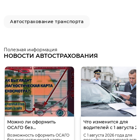
Автострахование транспорта
Полезная информация
НОВОСТИ АВТОСТРАХОВАНИЯ
Можно ли оформить
Что изменится для
ОСАГО без
водителей с 1 августа 2
диагностической карты?
года
Возможность оформить ОСАГО
С 1 августа 2026 года для
без диагностической карты
российских водителей вступ