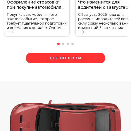
Оформление страховки
Что изменится для
при покупке автомобиля в
водителей с 1 августа 2
Санкт-Петербурге
года
Покупка автомобиля — это
С 1 августа 2026 года для
важное событие, которое
российских водителей вступ
требует тщательной подготовки
силу сразу несколько важн
и внимания к деталям. Одним из
изменений. Часть из них
ключевых аспектов является
касается обязательного
оформление страховки. В этой
страхования ОСАГО, другие
статье мы расскажем, как
затрагивают водительские
правильно оформить страховку
удостоверения, стоимость
при покупке автомобиля в
автомобилей, автокредитов
Санкт-Петербурге, чтобы
обслуживания транспорта.
ВСЕ НОВОСТИ
избежать неприятных
Кроме того, в августе
сюрпризов и обеспечить себе
продолжат действовать
спокойствие на дороге.
ограничения на топливном
Страховка при покупке
рынке, а Минтранс определ
автомобиля: что нужно знать
новый дорожный знак.
Приобретение автомобиля — […]
Разбираем, какие изменени
ждут автомобилистов, что у
[…]