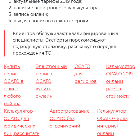
актуальные тарифы 2019 года;
наличие электронного калькулятора;
запись онлайн;
выдача полисов в сжатые сроки.
Клиентов обслуживают квалифицированные
специалисты. Эксперты порекомендуют
подходящую страховку, расскажут о порядке
прохождения ТО.
Купить
Электронный
ОСАГО
Калькулятор
полис
полис е-
для
ОСАГО 2019
ОСАГО в
ОСАГО
регионов
онлайн
офисе
купить
расчет
любого
онлайн
стоимости
района
Калькулятор
Автострахование
Калькулятор
ОСАГО для
ОСАГО без
ОСАГО через
юридических
ограничений
интернет
лиц рассчитать
онлайн