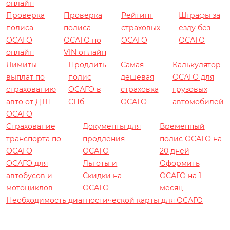
онлайн
Проверка
Проверка
Рейтинг
Штрафы за
полиса
полиса
страховых
езду без
ОСАГО
ОСАГО по
ОСАГО
ОСАГО
онлайн
VIN онлайн
Лимиты
Продлить
Самая
Калькулятор
выплат по
полис
дешевая
ОСАГО для
страхованию
ОСАГО в
страховка
грузовых
авто от ДТП
СПб
ОСАГО
автомобилей
ОСАГО
Страхование
Документы для
Временный
транспорта по
продления
полис ОСАГО на
ОСАГО
ОСАГО
20 дней
ОСАГО для
Льготы и
Оформить
автобусов и
Скидки на
ОСАГО на 1
мотоциклов
ОСАГО
месяц
Необходимость диагностической карты для ОСАГО