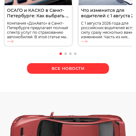
ОСАГО и КАСКО в Санкт-
Что изменится для
Петербурге: Как выбрать и
водителей с 1 августа 2
сэкономить
года
Компания «ДокАвто» в Санкт-
С 1 августа 2026 года для
Петербурге предлагает полный
российских водителей вступ
спектр услуг по страхованию
силу сразу несколько важн
автомобилей. В этой статье мы
изменений. Часть из них
расскажем, как выбрать
касается обязательного
оптимальные полисы ОСАГО и
страхования ОСАГО, другие
КАСКО, а также как сэкономить
затрагивают водительские
на их стоимости. Что такое
удостоверения, стоимость
ОСАГО и КАСКО? ОСАГО
автомобилей, автокредитов
(Обязательное страхование
обслуживания транспорта.
ВСЕ НОВОСТИ
автогражданской
Кроме того, в августе
ответственности) — это
продолжат действовать
обязательный вид страхования
ограничения на топливном
для всех владельцев
рынке, а Минтранс определ
транспортных средств в России.
новый дорожный знак.
Он покрывает ущерб, […]
Разбираем, какие изменени
ждут автомобилистов, что у
[…]