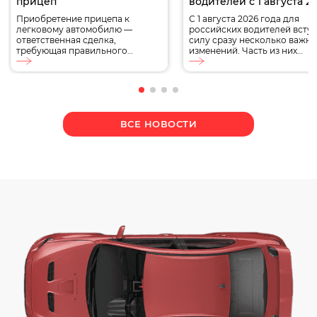
прицеп
водителей с 1 августа 2
года
Приобретение прицепа к
С 1 августа 2026 года для
легковому автомобилю —
российских водителей вступ
ответственная сделка,
силу сразу несколько важн
требующая правильного
изменений. Часть из них
оформления документов. В 2024
касается обязательного
году процедура купли-продажи
страхования ОСАГО, другие
прицепа имеет свои
затрагивают водительские
особенности. В этой статье мы
удостоверения, стоимость
подробно расскажем, какие
автомобилей, автокредитов
документы нужны, как
обслуживания транспорта.
ВСЕ НОВОСТИ
правильно заполнить договор
Кроме того, в августе
купли-продажи и нужно ли
продолжат действовать
регистрировать прицеп в
ограничения на топливном
ГИБДД. Какие нужны
рынке, а Минтранс определ
документы? При совершении
новый дорожный знак.
сделки по покупке или продаже
Разбираем, какие изменени
прицепа потребуется
ждут автомобилистов, что у
следующий […]
[…]