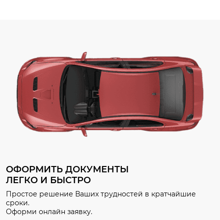
возможные неисправности и
рынке, а Минтранс определ
предотвратить аварийные
новый дорожный знак.
ситуации на дороге. В
Разбираем, какие изменени
«ДокАвто» мы проводим
ждут автомобилистов, что у
техосмотр на Бухарестской […]
[…]
ОФОРМИТЬ ДОКУМЕНТЫ
ЛЕГКО И БЫСТРО
Простое решение Ваших трудностей в кратчайшие
сроки.
Оформи онлайн заявку.