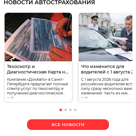
НОВОСТИ АВТОСТРАХОВАНИЯ
Техосмотр и
Что изменится для
Диагностическая Карта на
водителей с 1 августа 2
Бухарестской — ДокАвто
года
Компания «ДокАвто» в Санкт-
С 1 августа 2026 года для
Петербурге предлагает полный
российских водителей вступ
спектр услуг по техосмотру и
силу сразу несколько важн
получению диагностической
изменений. Часть из них
карты на Бухарестской. Мы
касается обязательного
гарантируем высокое качество
страхования ОСАГО, другие
обслуживания и оперативность
затрагивают водительские
выполнения работ. Почему
удостоверения, стоимость
важен техосмотр? Техосмотр
автомобилей, автокредитов
является обязательной
обслуживания транспорта.
ВСЕ НОВОСТИ
процедурой для всех
Кроме того, в августе
владельцев транспортных
продолжат действовать
средств. Он позволяет выявить
ограничения на топливном