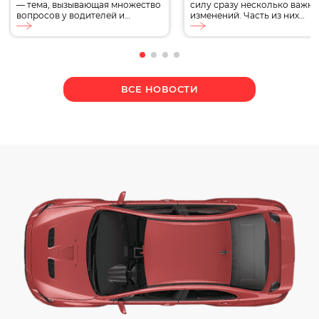
— тема, вызывающая множество
силу сразу несколько важн
вопросов у водителей и
изменений. Часть из них
владельцев транспорта. В этой
касается обязательного
статье мы подробно
страхования ОСАГО, другие
разберемся, нужен ли
затрагивают водительские
техосмотр на грузовой
удостоверения, стоимость
автомобиль, каким грузовикам
автомобилей, автокредитов
он необходим, какова
обслуживания транспорта.
ВСЕ НОВОСТИ
периодичность прохождения и
Кроме того, в августе
какие требования
продолжат действовать
предъявляются к транспортным
ограничения на топливном
средствам. Нужен ли техосмотр
рынке, а Минтранс определ
на грузовой автомобиль
новый дорожный знак.
Техосмотр грузовых
Разбираем, какие изменени
автомобилей является
ждут автомобилистов, что у
обязательной процедурой для
[…]
обеспечения […]