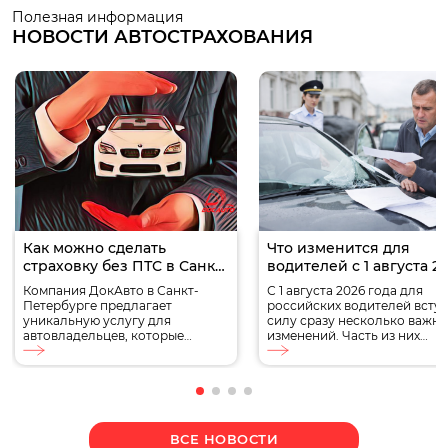
Полезная информация
НОВОСТИ АВТОСТРАХОВАНИЯ
Как можно сделать
Что изменится для
страховку без ПТС в Санкт-
водителей с 1 августа 2
Петербурге
года
Компания ДокАвто в Санкт-
С 1 августа 2026 года для
Петербурге предлагает
российских водителей вступ
уникальную услугу для
силу сразу несколько важн
автовладельцев, которые
изменений. Часть из них
столкнулись с проблемой
касается обязательного
отсутствия ПТС (Паспорта
страхования ОСАГО, другие
Транспортного Средства). В
затрагивают водительские
данной статье мы расскажем,
удостоверения, стоимость
как можно сделать страховку
автомобилей, автокредитов
без ПТС, какие документы для
обслуживания транспорта.
ВСЕ НОВОСТИ
этого потребуются и какие
Кроме того, в августе