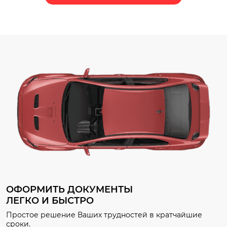
преимущества вы получите,
продолжат действовать
обратившись к нам. Почему
ограничения на топливном
может понадобиться страховка
рынке, а Минтранс определ
без ПТС? Ситуации, когда
новый дорожный знак.
требуется застраховать
Разбираем, какие изменени
автомобиль без ПТС, […]
ждут автомобилистов, что у
[…]
ОФОРМИТЬ ДОКУМЕНТЫ
ЛЕГКО И БЫСТРО
Простое решение Ваших трудностей в кратчайшие
сроки.