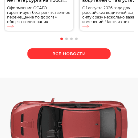
не Петербурга на просп.
водителей с 1 августа 2
Науки д. 8
года
Оформление ОСАГО
С 1 августа 2026 года для
гарантирует беспрепятственное
российских водителей вступ
перемещение по дорогам
силу сразу несколько важн
общего пользования.
изменений. Часть из них
Оформление полиса ОСАГО на
касается обязательного
проспекте науки позволяет
страхования ОСАГО, другие
получить компенсацию при
затрагивают водительские
ДТП, исключает сложности при
удостоверения, стоимость
общении с сотрудниками
автомобилей, автокредитов
ГИБДД. Страховой продукт
обслуживания транспорта.
ВСЕ НОВОСТИ
доступен в двух исполнениях:
Кроме того, в августе
классическом и электронном.
продолжат действовать
Первый представлен обычным
ограничения на топливном
полисом на бумажном бланке.
рынке, а Минтранс определ
Он заверен подписью и
новый дорожный знак.
печатью, выдается в
Разбираем, какие изменени
единственном экземпляре.
ждут автомобилистов, что у
Второй является цифровым […]
[…]